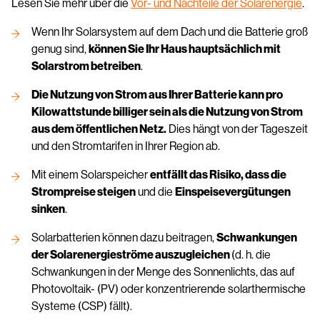
Lesen Sie mehr über die
Vor- und Nachteile der Solarenergie
.
Wenn Ihr Solarsystem auf dem Dach und die Batterie groß
genug sind,
können Sie Ihr Haus hauptsächlich mit
Solarstrom betreiben
.
Die Nutzung von Strom aus Ihrer Batterie kann pro
Kilowattstunde billiger sein als die Nutzung von Strom
aus dem öffentlichen Netz.
Dies hängt von der Tageszeit
und den Stromtarifen in Ihrer Region ab.
Mit einem Solarspeicher
entfällt das Risiko, dass die
Strompreise steigen
und die
Einspeisevergütungen
sinken
.
Solarbatterien können dazu beitragen,
Schwankungen
der Solarenergieströme auszugleichen
(d. h. die
Schwankungen in der Menge des Sonnenlichts, das auf
Photovoltaik- (PV) oder konzentrierende solarthermische
Systeme (CSP) fällt).