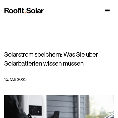
Solarstrom speichern: Was Sie über
Solardach
Solarbatterien wissen müssen
Erfahrungen
Solardach-Modul
15. Mai 2023
Unsere Story
Blog
Vorteile eines Metalldachs
Solardach-Installationsservice
Karriere
Datenblätter
Werden Sie Roofit.solar-Partner