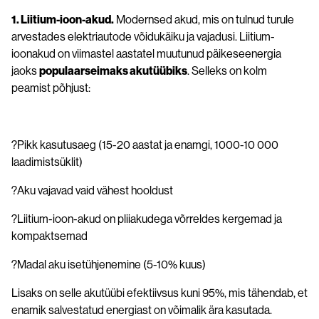
1. Liitium-ioon-akud.
Modernsed akud, mis on tulnud turule
arvestades elektriautode võidukäiku ja vajadusi. Liitium-
ioonakud on viimastel aastatel muutunud päikeseenergia
jaoks
populaarseimaks akutüübiks
. Selleks on kolm
peamist põhjust:
?
Pikk kasutusaeg (15-20 aastat ja enamgi, 1000-10 000
laadimistsüklit)
?
Aku vajavad vaid vähest hooldust
?
Liitium-ioon-akud on pliiakudega võrreldes kergemad ja
kompaktsemad
?
Madal aku isetühjenemine (5-10% kuus)
Lisaks on selle akutüübi efektiivsus kuni 95%, mis tähendab, et
enamik salvestatud energiast on võimalik ära kasutada.