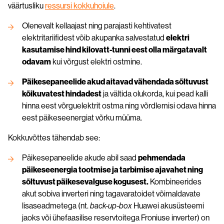
väärtusliku
ressursi kokkuhoiule
.
Olenevalt kellaajast ning parajasti kehtivatest
elektritariifidest võib akupanka salvestatud
elektri
kasutamise hind kilovatt-tunni eest olla märgatavalt
odavam
kui võrgust elektri ostmine.
Päikesepaneelide akud aitavad vähendada sõltuvust
kõikuvatest hindadest
ja vältida olukorda, kui pead kalli
hinna eest võrguelektrit ostma ning võrdlemisi odava hinna
eest päikeseenergiat võrku müüma.
Kokkuvõttes tähendab see:
Päikesepaneelide akude abil saad
pehmendada
päikeseenergia tootmise ja tarbimise ajavahet ning
sõltuvust päikesevalguse kogusest.
Kombineerides
akut sobiva inverteri ning tagavaratoidet võimaldavate
lisaseadmetega (nt.
back-up-box
Huawei akusüsteemi
jaoks või ühefaasilise reservtoitega Froniuse inverter) on