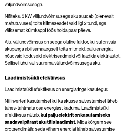
väljundvõimsusega.
Näiteks: 5 kW väljundvõimsusega aku suudab (olenevalt
mahutuvuses) toita kliimaseadet vaid ligi 2 tundi, aga
väiksemat külmkappi töös hoida paar päeva.
Aku väljundvõimsus on seega oluline faktor, kui sul on vaja
akupanga abil samaaegselt toita mitmeid, palju energiat
nõudvaid koduseid elektriseadmeid või laadida elektriautot.
Sellisel juhul vali suurema väljundvõimsusega aku.
Laadimistsükli efektiivsus
Laadimistsükli efektiivsus on energiaringe kasutegur.
Nii inverteri kasutamisel kui ka akusse salvestamisel läheb
tahes-tahtmata osa energiast kaduma. Laadimistsükli
efektiivsus näitab,
kui palju elektrit on kasutamiseks
saadaval pärast aku täis laadimist.
Mida kõrgem see
protsendimäär, seda vähem energiat läheb salvestamise