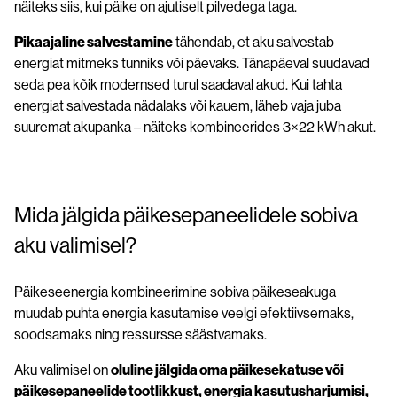
näiteks siis, kui päike on ajutiselt pilvedega taga.
Pikaajaline salvestamine
tähendab, et aku salvestab
energiat mitmeks tunniks või päevaks. Tänapäeval suudavad
seda pea kõik modernsed turul saadaval akud. Kui tahta
energiat salvestada nädalaks või kauem, läheb vaja juba
suuremat akupanka – näiteks kombineerides 3×22 kWh akut.
Mida jälgida päikesepaneelidele sobiva
aku valimisel?
Päikeseenergia kombineerimine sobiva päikeseakuga
muudab puhta energia kasutamise veelgi efektiivsemaks,
soodsamaks ning ressursse säästvamaks.
Aku valimisel on
oluline jälgida oma päikesekatuse või
päikesepaneelide tootlikkust, energia kasutusharjumisi,