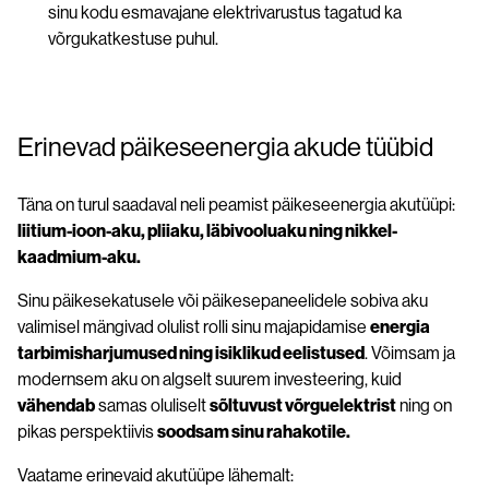
sinu kodu esmavajane elektrivarustus tagatud ka
võrgukatkestuse puhul.
Erinevad päikeseenergia akude tüübid
Täna on turul saadaval neli peamist päikeseenergia akutüüpi:
liitium-ioon-aku, pliiaku, läbivooluaku ning nikkel-
kaadmium-aku.
Sinu päikesekatusele või päikesepaneelidele sobiva aku
valimisel mängivad olulist rolli sinu majapidamise
energia
tarbimisharjumused ning isiklikud eelistused
. Võimsam ja
modernsem aku on algselt suurem investeering, kuid
vähendab
samas oluliselt
sõltuvust võrguelektrist
ning on
pikas perspektiivis
soodsam sinu rahakotile.
Vaatame erinevaid akutüüpe lähemalt: