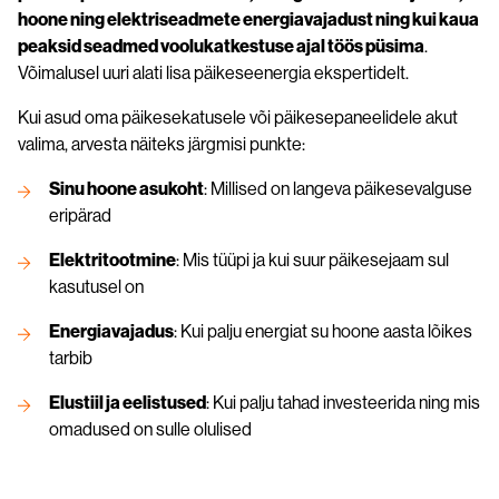
hoone ning elektriseadmete energiavajadust ning kui kaua
peaksid seadmed voolukatkestuse ajal töös püsima
.
Võimalusel uuri alati lisa päikeseenergia ekspertidelt.
Kui asud oma päikesekatusele või päikesepaneelidele akut
valima, arvesta näiteks järgmisi punkte:
Sinu hoone asukoht
: Millised on langeva päikesevalguse
eripärad
Elektritootmine
: Mis tüüpi ja kui suur päikesejaam sul
kasutusel on
Energiavajadus
: Kui palju energiat su hoone aasta lõikes
tarbib
Elustiil ja eelistused
: Kui palju tahad investeerida ning mis
omadused on sulle olulised