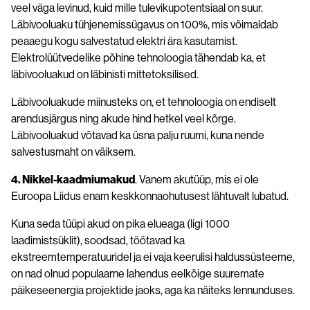
veel väga levinud, kuid mille tulevikupotentsiaal on suur.
Läbivooluaku tühjenemissügavus on 100%, mis võimaldab
peaaegu kogu salvestatud elektri ära kasutamist.
Elektrolüütvedelike põhine tehnoloogia tähendab ka, et
läbivooluakud on läbinisti mittetoksilised.
Läbivooluakude miinusteks on, et tehnoloogia on endiselt
arendusjärgus ning akude hind hetkel veel kõrge.
Läbivooluakud võtavad ka üsna palju ruumi, kuna nende
salvestusmaht on väiksem.
4. Nikkel-kaadmiumakud
. Vanem akutüüp, mis ei ole
Euroopa Liidus enam keskkonnaohutusest lähtuvalt lubatud.
Kuna seda tüüpi akud on pika elueaga (ligi 1000
laadimistsüklit), soodsad, töötavad ka
ekstreemtemperatuuridel ja ei vaja keerulisi haldussüsteeme,
on nad olnud populaarne lahendus eelkõige suuremate
päikeseenergia projektide jaoks, aga ka näiteks lennunduses.