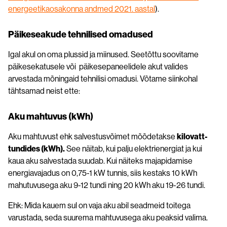
energeetikaosakonna andmed 2021. aastal
).
Päikeseakude tehnilised omadused
Igal akul on oma plussid ja miinused. Seetõttu soovitame
päikesekatusele või päikesepaneelidele akut valides
arvestada mõningaid tehnilisi omadusi. Võtame siinkohal
tähtsamad neist ette:
Aku mahtuvus (kWh)
Aku mahtuvust ehk salvestusvõimet mõõdetakse
kilovatt-
tundides (kWh).
See näitab, kui palju elektrienergiat ja kui
kaua aku salvestada suudab. Kui näiteks majapidamise
energiavajadus on 0,75-1 kW tunnis, siis kestaks 10 kWh
mahutuvusega aku 9-12 tundi ning 20 kWh aku 19-26 tundi.
Ehk: Mida kauem sul on vaja aku abil seadmeid toitega
varustada, seda suurema mahtuvusega aku peaksid valima.