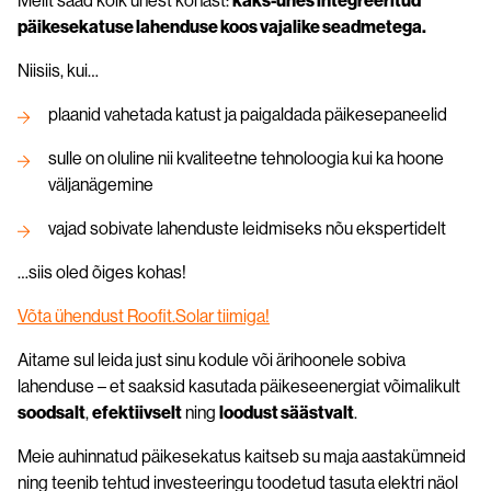
Meilt saad kõik ühest kohast:
kaks-ühes integreeritud
päikesekatuse lahenduse koos vajalike seadmetega.
Niisiis, kui…
plaanid vahetada katust ja paigaldada päikesepaneelid
sulle on oluline nii kvaliteetne tehnoloogia kui ka hoone
väljanägemine
vajad sobivate lahenduste leidmiseks nõu ekspertidelt
…siis oled õiges kohas!
Võta ühendust Roofit.Solar tiimiga!
Aitame sul leida just sinu kodule või ärihoonele sobiva
lahenduse – et saaksid kasutada päikeseenergiat võimalikult
soodsalt
,
efektiivselt
ning
loodust säästvalt
.
Meie auhinnatud päikesekatus kaitseb su maja aastakümneid
ning teenib tehtud investeeringu toodetud tasuta elektri näol