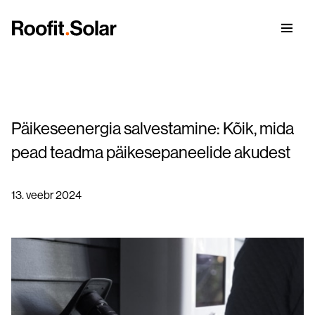
Päikeseenergia salvestamine: Kõik, mida
Nähtamatu päikesekatus
pead teadma päikesepaneelide akudest
Galerii
13. veebr 2024
Integreeritud päikesepaneelid
Roofit.Solar lugu
Green ICT
Blogi
Päikesepaneelide toetused ja laenud 2025
BrightHour® – Nutikas energiahaldussüsteem
päikesekatusele
Terasest päikesekatuse eelised
Tule tööle