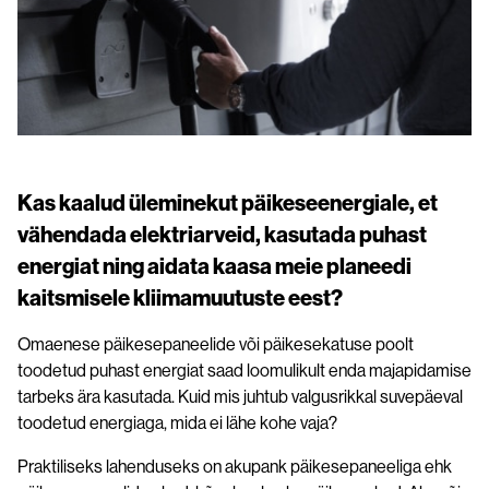
Päikesekatuse paigaldus
Tootelehed ja paigaldusjuhendid
Koostööpartneritele
Kontakt
Kas kaalud üleminekut päikeseenergiale, et
vähendada elektriarveid, kasutada puhast
energiat ning aidata kaasa meie planeedi
kaitsmisele kliimamuutuste eest?
Omaenese päikesepaneelide või päikesekatuse poolt
toodetud puhast energiat saad loomulikult enda majapidamise
tarbeks ära kasutada. Kuid mis juhtub valgusrikkal suvepäeval
toodetud energiaga, mida ei lähe kohe vaja?
Praktiliseks lahenduseks on akupank päikesepaneeliga ehk