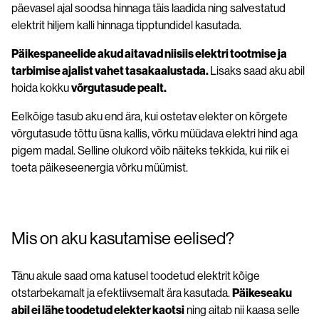
päevasel ajal soodsa hinnaga täis laadida ning salvestatud
elektrit hiljem kalli hinnaga tipptundidel kasutada.
Päikespaneelide akud aitavad niisiis elektri tootmise ja
tarbimise ajalist vahet tasakaalustada.
Lisaks saad aku abil
hoida kokku
võrgutasude pealt.
Eelkõige tasub aku end ära, kui ostetav elekter on kõrgete
võrgutasude tõttu üsna kallis, võrku müüdava elektri hind aga
pigem madal. Selline olukord võib näiteks tekkida, kui riik ei
toeta päikeseenergia võrku müümist.
Mis on aku kasutamise eelised?
Tänu akule saad oma katusel toodetud elektrit kõige
otstarbekamalt ja efektiivsemalt ära kasutada.
Päikeseaku
abil ei lähe toodetud elekter kaotsi
ning aitab nii kaasa selle