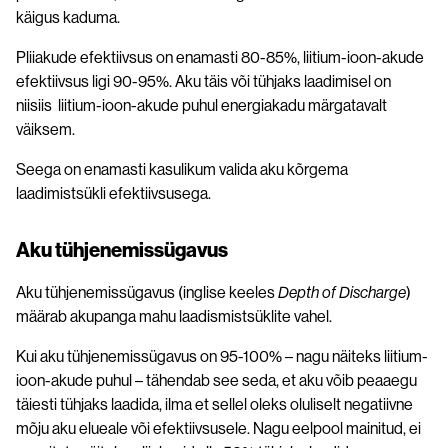
käigus kaduma.
Pliiakude efektiivsus on enamasti 80-85%, liitium-ioon-akude
efektiivsus ligi 90-95%. Aku täis või tühjaks laadimisel on
niisiis liitium-ioon-akude puhul energiakadu märgatavalt
väiksem.
Seega on enamasti kasulikum valida aku kõrgema
laadimistsükli efektiivsusega.
Aku tühjenemissügavus
Aku tühjenemissügavus (inglise keeles
Depth of Discharge
)
määrab akupanga mahu laadismistsüklite vahel.
Kui aku tühjenemissügavus on 95-100% – nagu näiteks liitium-
ioon-akude puhul – tähendab see seda, et aku võib peaaegu
täiesti tühjaks laadida, ilma et sellel oleks oluliselt negatiivne
mõju aku elueale või efektiivsusele. Nagu eelpool mainitud, ei