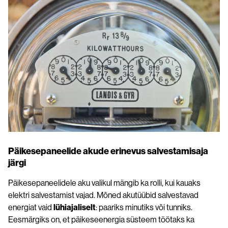
Päikesepaneelide akude erinevus salvestamisaja
järgi
Päikesepaneelidele aku valikul mängib ka rolli, kui kauaks
elektri salvestamist vajad. Mõned akutüübid salvestavad
energiat vaid
lühiajaliselt
: paariks minutiks või tunniks.
Eesmärgiks on, et päikeseenergia süsteem töötaks ka