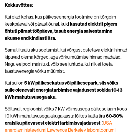
Kokkuvõttes:
Kui elad kohas, kus päikeseenergia tootmine on kõrgeim
keskpäeval või pärastlõunal, kuid
kasutad elektrit pigem
õhtuti pärast tööpäeva, tasub energia salvestamine
akusse end kindlasti ära.
Samuti kaalu aku soetamist, kui võrgust ostetava elektri hinnad
kipuvad olema kõrged, aga võrku müümise hinnad madalad.
Nagu eelpool mainitud, võib see juhtuda, kui riik ei toeta
taastuvenergia võrku müümist.
Kui sul on
5 kW päikesekatus või päikesepark, siis võiks
sulle olenevalt energiatarbimise vajadusest sobida 10-13
kWh mahutuvusega aku.
Sõltuvalt regioonist võiks 7 kW võimsusega päikesejaam koos
10 kWh mahutuvusega akuga aasta lõikes katta ära
60-80%
eraisiku päevasest elektri tarbimisvajadusest
(
USA
energiaministeeriumi Lawrence Berkeley laboratooriumi