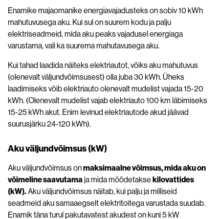
Enamike majaomanike energiavajadusteks on sobiv 10 kWh
mahutuvusega aku. Kui sul on suurem kodu ja palju
elektriseadmeid, mida aku peaks vajadusel energiaga
varustama, vali ka suurema mahutavusega aku.
Kui tahad laadida näiteks elektriautot, võiks aku mahutuvus
(olenevalt väljundvõimsusest) olla juba 30 kWh. Üheks
laadimiseks võib elektriauto olenevalt mudelist vajada 15-20
kWh. (Olenevalt mudelist vajab elektriauto 100 km läbimiseks
15-25 kWh akut. Enim levinud elektriautode akud jäävad
suurusjärku 24-120 kWh).
Aku väljundvõimsus (kW)
Aku väljundvõimsus on
maksimaalne võimsus, mida aku on
võimeline saavutama
ja mida mõõdetakse
kilovattides
(kW).
Aku väljundvõimsus näitab, kui palju ja milliseid
seadmeid aku samaaegselt elektritoitega varustada suudab.
Enamik täna turul pakutavatest akudest on kuni 5 kW