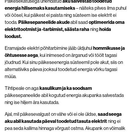
Päikesekatusega ühendatud
aku salvestab toodetud
energia hilisemaks kasutamiseks
– näiteks pilves ilma puhul
või öösel, kui päikest ei paista ning süsteem ise elektrit ei
tooda.
Päikesepaneelide akude
abil saad
optimeerida oma
elektritootmist ja -tarbimist, säästa raha
ning
hoida
loodust.
Eramajade elektri põhitarbimine jääb üldjuhul
hommikusse ja
õhtusesse aega
, kui inimesed on ärganud või töölt tagasi
jõudnud. Kui sinu päikeseenergia süsteemil pole akut, siis on
alternatiiviks päeva jooksul toodetud energia võrku tagasi
müüa.
Tihtipeale on aga
kasulikum ja ka soodsam
päikesepaneelide abil kogutud energia akupanka salvestada
ning ise hiljem ära kasutada.
Ajal, mil päikesevalgust on vähe või ei ole üldse,
saad seega
aku abil kasutada päeval toodetud tasuta elektrit
ning ei
pea seda kallima hinnaga võrgust ostma. Akupank on võimalik