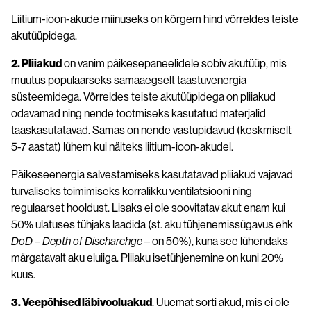
Liitium-ioon-akude miinuseks on kõrgem hind võrreldes teiste
akutüüpidega.
2. Pliiakud
on vanim päikesepaneelidele sobiv akutüüp, mis
muutus populaarseks samaaegselt taastuvenergia
süsteemidega. Võrreldes teiste akutüüpidega on pliiakud
odavamad ning nende tootmiseks kasutatud materjalid
taaskasutatavad. Samas on nende vastupidavud (keskmiselt
5-7 aastat) lühem kui näiteks liitium-ioon-akudel.
Päikeseenergia salvestamiseks kasutatavad pliiakud vajavad
turvaliseks toimimiseks korralikku ventilatsiooni ning
regulaarset hooldust. Lisaks ei ole soovitatav akut enam kui
50% ulatuses tühjaks laadida (st. aku tühjenemissügavus ehk
DoD
–
Depth of Discharchge
– on 50%), kuna see lühendaks
märgatavalt aku eluiiga. Pliiaku isetühjenemine on kuni 20%
kuus.
3. Veepõhised läbivooluakud
. Uuemat sorti akud, mis ei ole