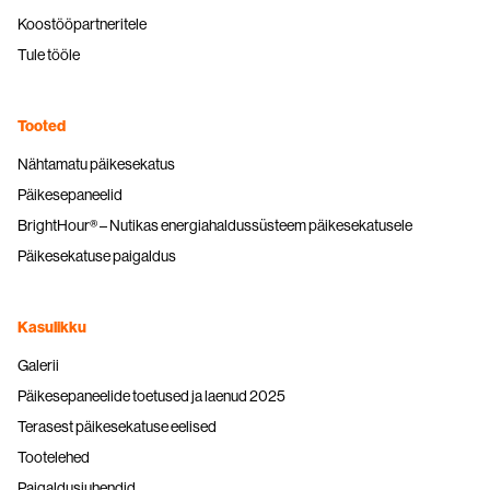
Koostööpartneritele
Tule tööle
Tooted
Nähtamatu päikesekatus
Päikesepaneelid
BrightHour® – Nutikas energiahaldussüsteem päikesekatusele
Päikesekatuse paigaldus
Kasulikku
Galerii
Päikesepaneelide toetused ja laenud 2025
Terasest päikesekatuse eelised
Tootelehed
Paigaldusjuhendid