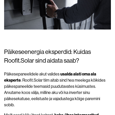
Päikeseenergia eksperdid: Kuidas
Roofit.Solar sind aidata saab?
Päikesepaneelidele akut valides
usalda alati oma ala
eksperte
. Roofit.Solar tiim aitab sind hea meelega kõikides
päikespaneelide teemasid puudutavates küsimustes.
Arvutame koos välja, milline aku või ka inverter sinu
päikesekatuse, eelistuste ja vajadustega kõige paremini
sobib.