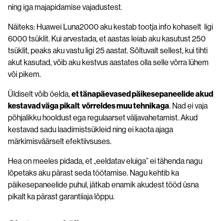
ning iga majapidamise vajadustest.
Näiteks: Huawei Luna2000 aku kestab tootja info kohaselt ligi
6000 tsüklit. Kui arvestada, et aastas leiab aku kasutust 250
tsüklit, peaks aku vastu ligi 25 aastat. Sõltuvalt sellest, kui tihti
akut kasutad, võib aku kestvus aastates olla selle võrra lühem
või pikem.
Üldiselt võib öelda,
et tänapäevased päikesepaneelide akud
kestavad väga pikalt võrreldes muu tehnikaga
. Nad ei vaja
põhjalikku hooldust ega regulaarset väljavahetamist. Akud
kestavad sadu laadimistsükleid ning ei kaota ajaga
märkimisväärselt efektiivsuses.
Hea on meeles pidada, et „eeldatav eluiga” ei tähenda nagu
lõpetaks aku pärast seda töötamise. Nagu kehtib ka
päikesepaneelide puhul, jätkab enamik akudest tööd üsna
pikalt ka pärast garantiiaja lõppu.