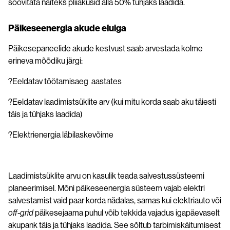
soovitata näiteks pliiakusid alla 50% tühjaks laadida.
Päikeseenergia akude eluiga
Päikesepaneelide akude kestvust saab arvestada kolme
erineva mõõdiku järgi:
?Eeldatav töötamisaeg aastates
?Eeldatav laadimistsüklite arv (kui mitu korda saab aku täiesti
täis ja tühjaks laadida)
?Elektrienergia läbilaskevõime
Laadimistsüklite arvu on kasulik teada salvestussüsteemi
planeerimisel. Mõni päikeseenergia süsteem vajab elektri
salvestamist vaid paar korda nädalas, samas kui elektriauto või
off-grid
päikesejaama puhul võib tekkida vajadus igapäevaselt
akupank täis ja tühjaks laadida. See sõltub tarbimiskäitumisest