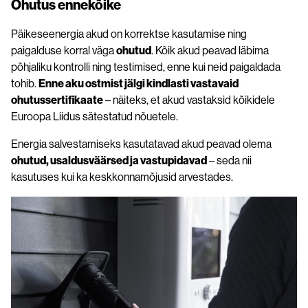
Ohutus ennekõike
Päikeseenergia akud on korrektse kasutamise ning
paigalduse korral väga
ohutud
. Kõik akud peavad läbima
põhjaliku kontrolli ning testimised, enne kui neid paigaldada
tohib.
Enne aku ostmist jälgi kindlasti vastavaid
ohutussertifikaate
– näiteks, et akud vastaksid kõikidele
Euroopa Liidus sätestatud nõuetele.
Energia salvestamiseks kasutatavad akud peavad olema
ohutud, usaldusväärsed ja vastupidavad
– seda nii
kasutuses kui ka keskkonnamõjusid arvestades.