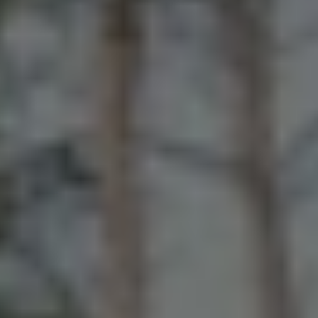
Päikesekatuse paigaldus
Tootelehed ja paigaldusjuhendid
Koostööpartneritele
Kontakt