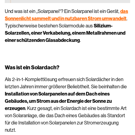
Und was ist ein „Solarpanel“? Ein Solarpanel ist ein Gerät,
das
Sonnenlicht sammelt und in nutzbaren Strom umwandelt
.
Typischerweise bestehen Solarmodule aus
Silizium-
Solarzellen, einer Verkabelung, einem Metallrahmen und
einer schützenden Glasabdeckung
.
Was ist ein Solardach?
Als 2-in-1-Komplettlösung erfreuen sich Solardächer in den
letzten Jahren immer größerer Beliebtheit. Sie beinhalten die
Installation von Solarpanelen auf dem Dach eines
Gebäudes, um Strom aus der Energie der Sonne zu
erzeugen
. Kurz gesagt, ein Solardach ist eine bestimmte Art
von Solaranlage, die das Dach eines Gebäudes als Standort
für die Installation von Solarpanelen zur Stromerzeugung
nutzt.