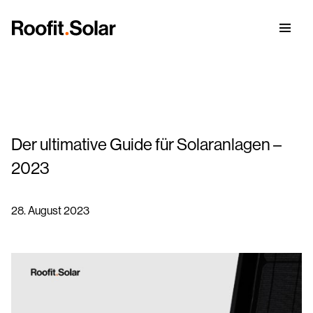
Der ultimative Guide für Solaranlagen –
Solardach
2023
Erfahrungen
Solardach-Modul
28. August 2023
Unsere Story
Blog
Vorteile eines Metalldachs
Solardach-Installationsservice
Karriere
Datenblätter
Werden Sie Roofit.solar-Partner