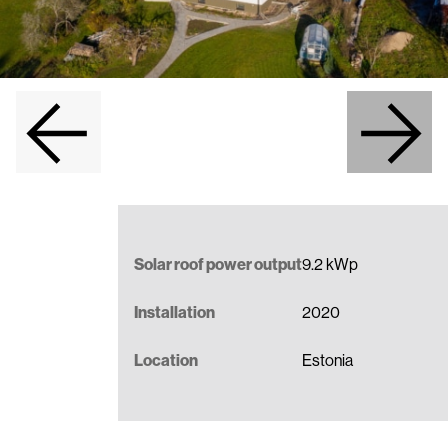
Päikesekatuse paigaldus
Tootelehed ja paigaldusjuhendid
Koostööpartneritele
Kontakt
Solar roof power output
9.2 kWp
Installation
2020
Location
Estonia