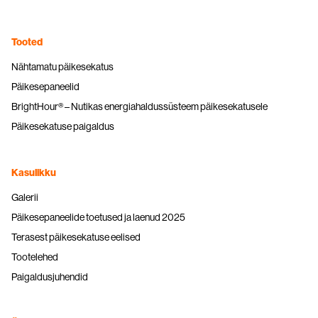
Tooted
Nähtamatu päikesekatus
Päikesepaneelid
BrightHour® – Nutikas energiahaldussüsteem päikesekatusele
Päikesekatuse paigaldus
Kasulikku
Galerii
Päikesepaneelide toetused ja laenud 2025
Terasest päikesekatuse eelised
Tootelehed
Paigaldusjuhendid