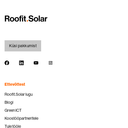
Küsi pakkumist
Ettevõttest
Roofit.Solar lugu
Blogi
Green ICT
Koostööpartneritele
Tule tööle