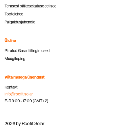
Terasest päikesekatuse eelised
Tootelehed
Paigaldusjuhendid
Üldine
Piiratud Garantiitingimused
Müügileping
Võta meiega ühendust
Kontakt
info@roofit.solar
E-R 9:00 - 17:00 (GMT+2)
2026 by Roofit.Solar