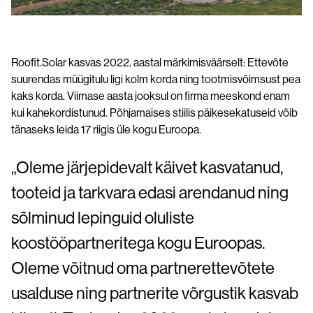
Roofit.Solar kasvas 2022. aastal märkimisväärselt: Ettevõte
suurendas müügitulu ligi kolm korda ning tootmisvõimsust pea
kaks korda. Viimase aasta jooksul on firma meeskond enam
kui kahekordistunud. Põhjamaises stiilis päikesekatuseid võib
tänaseks leida 17 riigis üle kogu Euroopa.
„Oleme järjepidevalt käivet kasvatanud,
tooteid ja tarkvara edasi arendanud ning
sõlminud lepinguid oluliste
koostööpartneritega kogu Euroopas.
Oleme võitnud oma partnerettevõtete
usalduse ning partnerite võrgustik kasvab