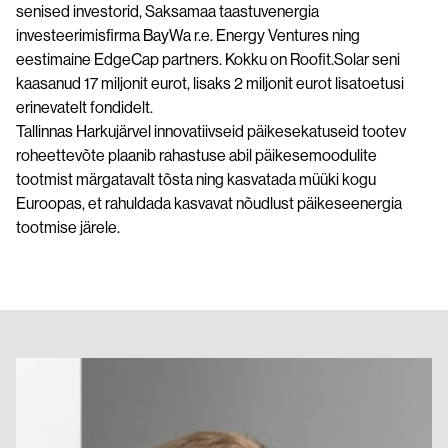
senised investorid, Saksamaa taastuvenergia
investeerimisfirma BayWa r.e. Energy Ventures ning
eestimaine EdgeCap partners. Kokku on Roofit.Solar seni
kaasanud 17 miljonit eurot, lisaks 2 miljonit eurot lisatoetusi
erinevatelt fondidelt.
Tallinnas Harkujärvel innovatiivseid päikesekatuseid tootev
roheettevõte plaanib rahastuse abil päikesemoodulite
tootmist märgatavalt tõsta ning kasvatada müüki kogu
Euroopas, et rahuldada kasvavat nõudlust päikeseenergia
tootmise järele.