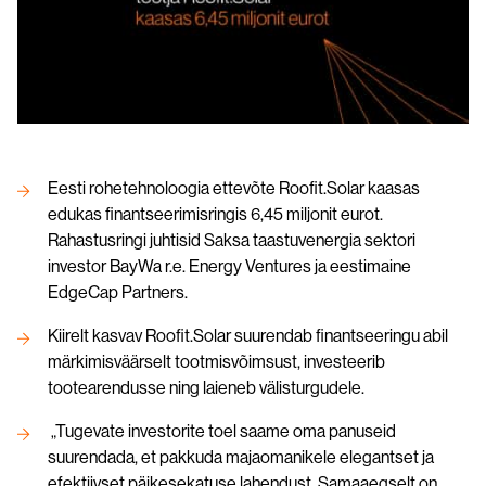
Päikesekatuse paigaldus
Tootelehed ja paigaldusjuhendid
Koostööpartneritele
Kontakt
Eesti rohetehnoloogia ettevõte Roofit.Solar kaasas
edukas finantseerimisringis 6,45 miljonit eurot.
Rahastusringi juhtisid Saksa taastuvenergia sektori
investor BayWa r.e. Energy Ventures ja eestimaine
EdgeCap Partners.
Kiirelt kasvav Roofit.Solar suurendab finantseeringu abil
märkimisväärselt tootmisvõimsust, investeerib
tootearendusse ning laieneb välisturgudele.
„Tugevate investorite toel saame oma panuseid
suurendada, et pakkuda majaomanikele elegantset ja
efektiivset päikesekatuse lahendust. Samaaegselt on