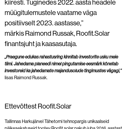
kiiresti. Tuginedes 2022. aasta headele
müügitulemustele vaatame väga
positiivselt 2023. aastasse,”
märkis Raimond Russak, Roofit.Solar
finantsjuht ja kaasasutaja.
„Praegune edukas rahastusring kinnitab investorite usku meie
tiimi. Jahedama planeedi nimel pingutamise eesmärk kõnetab
investoreid ka jahedamate majandusolude tingimustes vägagi,”
lisas Raimond Russak.
Ettevõttest Roofit.Solar
Tallinnas Harkujärvel Tähetorni tehnopargis unikaalseid
päikesekatuseid tootev Roofit.solar pakub juba 2016. aastast