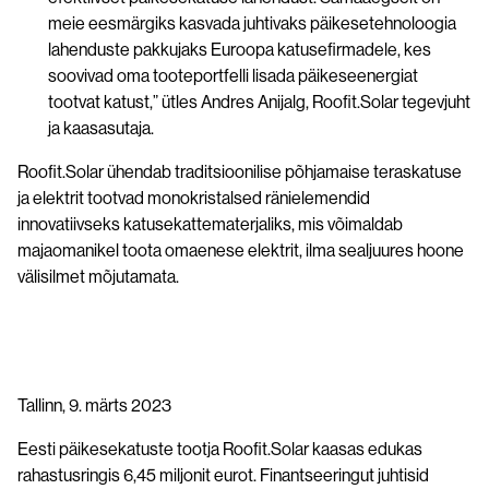
meie eesmärgiks kasvada juhtivaks päikesetehnoloogia
lahenduste pakkujaks Euroopa katusefirmadele, kes
soovivad oma tooteportfelli lisada päikeseenergiat
tootvat katust,” ütles Andres Anijalg, Roofit.Solar tegevjuht
ja kaasasutaja.
Roofit.Solar ühendab traditsioonilise põhjamaise teraskatuse
ja elektrit tootvad monokristalsed ränielemendid
innovatiivseks katusekattematerjaliks, mis võimaldab
majaomanikel toota omaenese elektrit, ilma sealjuures hoone
välisilmet mõjutamata.
Tallinn, 9. märts 2023
Eesti päikesekatuste tootja Roofit.Solar kaasas edukas
rahastusringis 6,45 miljonit eurot. Finantseeringut juhtisid