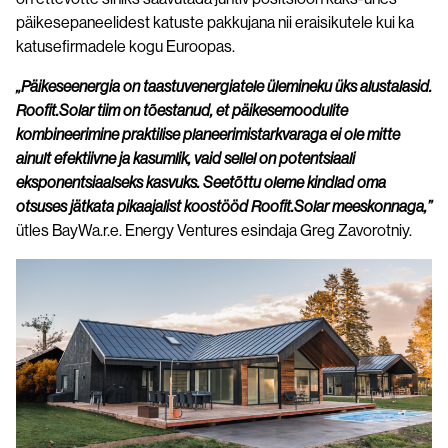
päikesepaneelidest katuste pakkujana nii eraisikutele kui ka
katusefirmadele kogu Euroopas.
„Päikeseenergia on taastuvenergiatele ülemineku üks alustalasid.
Roofit.Solar tiim on tõestanud, et päikesemoodulite
kombineerimine praktilise planeerimistarkvaraga ei ole mitte
ainult efektiivne ja kasumlik, vaid sellel on potentsiaali
eksponentsiaalseks kasvuks. Seetõttu oleme kindlad oma
otsuses jätkata pikaajalist koostööd Roofit.Solar meeskonnaga,”
ütles BayWa.r.e. Energy Ventures esindaja Greg Zavorotniy.