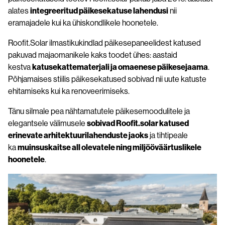
alates
integreeritud päikesekatuse lahendusi
nii
eramajadele kui ka ühiskondlikele hoonetele.
Roofit.Solar ilmastikukindlad päikesepaneelidest katused
pakuvad majaomanikele kaks toodet ühes: aastaid
kestva
katusekattematerjali ja omaenese päikesejaama
.
Põhjamaises stiilis päikesekatused sobivad nii uute katuste
ehitamiseks kui ka renoveerimiseks.
Tänu silmale pea nähtamatutele päikesemoodulitele ja
elegantsele välimusele
sobivad Roofit.solar katused
erinevate arhitektuurilahenduste jaoks
ja tihtipeale
ka
muinsuskaitse all olevatele ning miljööväärtuslikele
hoonetele
.