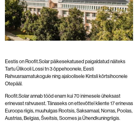
Eestis on Roofit.Solar päikesekatused paigaldatud näiteks
Tartu Ülikooli Lossi tn 3 õppehoonele, Eesti
Rahvusraamatukogule ning ajaloolisele Kintsli kõrtsihoonele
Otepääl.
Roofit.Solar annab tööd enam kui 70 inimesele üheksast
erinevast rahvusest. Tänaseks on ettevõttel kliente 17 erinevas
Euroopa riigis, muuhulgas Rootsis, Saksamaal, Norras, Poolas,
Austrias, Belgias, Šveitsis, Soomes ja Ühendkuningriigis.