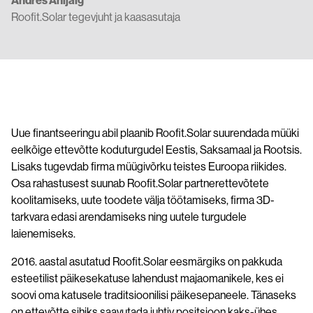
Andres Anijalg
Roofit.Solar tegevjuht ja kaasasutaja
Uue finantseeringu abil plaanib Roofit.Solar suurendada müüki
eelkõige ettevõtte koduturgudel Eestis, Saksamaal ja Rootsis.
Lisaks tugevdab firma müügivõrku teistes Euroopa riikides.
Osa rahastusest suunab Roofit.Solar partnerettevõtete
koolitamiseks, uute toodete välja töötamiseks, firma 3D-
tarkvara edasi arendamiseks ning uutele turgudele
laienemiseks.
2016. aastal asutatud Roofit.Solar eesmärgiks on pakkuda
esteetilist päikesekatuse lahendust majaomanikele, kes ei
soovi oma katusele traditsioonilisi päikesepaneele. Tänaseks
on ettevõtte sihiks saavutada juhtiv positsioon kaks-ühes