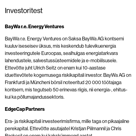
Investoritest
BayWa r.e. Energy Ventures
BayWa r.e. Energy Ventures on Saksa BayWa AG kontserni
kuuluv iseseisev üksus, mis keskendub tulevikuenergia
investeeringutele Euroopas, sealhulgas energiatarkvara
lahendustele, salvestussüsteemidele ja e-mobiilsusele.
Ettevõtte juht Ulrich Seitz on enam kui 10-aastase
iduettevõtete kogemusega riskikapitali investor. BayWa AG on
Frankfurdi ja Müncheni börsil noteeritud 20 000 töötajaga
kontsern, mis tegutseb 50 erinevas riigis, nii energia-, ehitus-
kui ka põllumajandussektoris.
EdgeCap Partners
Era- ja riskikapitali investeerimisfirma, mille taga on pikaajaline
perekapital. Ettevõtte asutajatel Kristjan Piilmannil ja Chris
Backesil on enam kui kakskümmend aastat