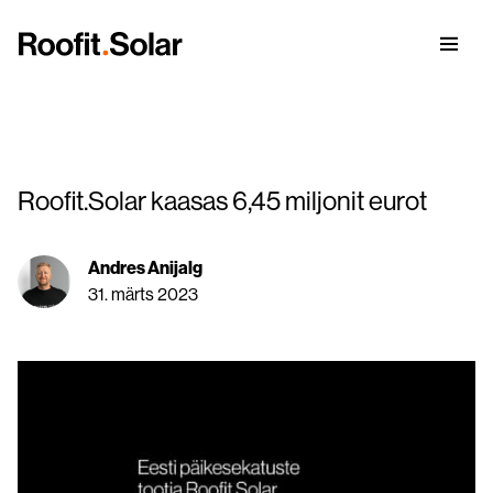
Roofit.Solar kaasas 6,45 miljonit eurot
Nähtamatu päikesekatus
Andres Anijalg
Galerii
31. märts 2023
Integreeritud päikesepaneelid
Roofit.Solar lugu
Green ICT
Blogi
Päikesepaneelide toetused ja laenud 2025
BrightHour® – Nutikas energiahaldussüsteem
päikesekatusele
Terasest päikesekatuse eelised
Tule tööle