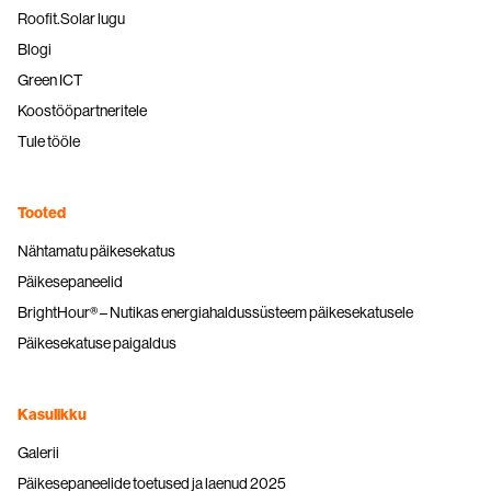
Roofit.Solar lugu
Blogi
Green ICT
Koostööpartneritele
Tule tööle
Tooted
Nähtamatu päikesekatus
Päikesepaneelid
BrightHour® – Nutikas energiahaldussüsteem päikesekatusele
Päikesekatuse paigaldus
Kasulikku
Galerii
Päikesepaneelide toetused ja laenud 2025