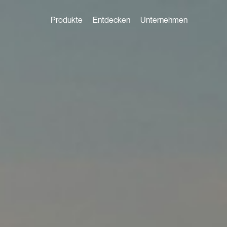
Produkte
Entdecken
Unternehmen
Solardach
Erfahrungen
Unsere Story
Solardac