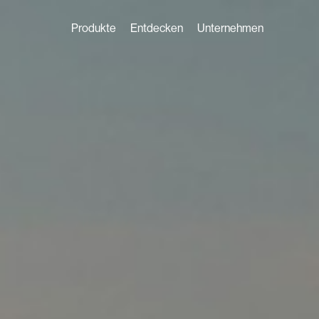
Produkte
Entdecken
Unternehmen
Solardach
Erfahrungen
Unsere Story
Solardac