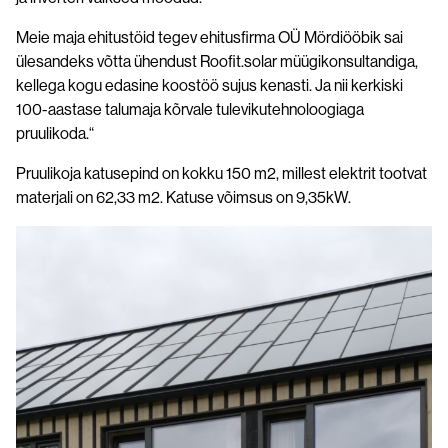
Meie maja ehitustöid tegev ehitusfirma OÜ Mördiööbik sai
ülesandeks võtta ühendust Roofit.solar müügikonsultandiga,
kellega kogu edasine koostöö sujus kenasti. Ja nii kerkiski
100-aastase talumaja kõrvale tulevikutehnoloogiaga
pruulikoda.“
Pruulikoja katusepind on kokku 150 m2, millest elektrit tootvat
materjali on 62,33 m2. Katuse võimsus on 9,35kW.