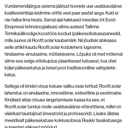
Vundamendijärgus seisma jäänud hoonele uue usaldusväärse
kvaliteetehitaja leidmine võttis veel paar aastat aega. Kuid ei
ole halba ilma heata. Samal ajal hakkasid meedias (nt Eesti
Ekspressi tehnoloogialisas) silma uudsed Tallinna
Tehnikaülikooliga koostöös loodud (päikese)katusepaneelid,
mille juures oli Roofit.solar kaubamärk. Nii jõudiski abikaasa
selle artikli kaudu Roofit.solar koduleheni: lugesime,
hindasime-arvutasime, mõtisklesime. Lõpuks oli meil mõlemal
silme ees selge ettekujutus plaanitavast katusest, kus ühel
küljel päikesekatus ja teisel pool traditsiooniline valtsplekk-
katus.
Sellega oli kindel otsus katuse valiku osas tehtud: Roofit.solar
lahendus on ainulaadne, innovatiivne, esteetiline ja eestimaine.
Kindlasti aitas otsuse langetamisele kaasa ka see, et
Roofit.solar tundus meile usaldusväärse ettevõttena, millel on
väärikad taustajõud (investorid ja professorid). Lisaks üllatas
meeldivalt päikesekatuse kokkusobivus Ruukki tavakatusega
ja inverteri väiksed mõõdud.