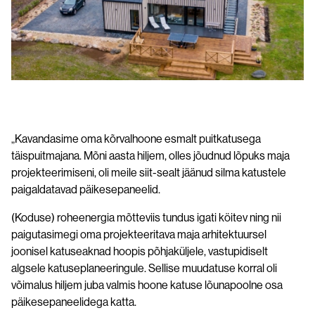
Päikesekatuse paigaldus
Tootelehed ja paigaldusjuhendid
Koostööpartneritele
Kontakt
„Kavandasime oma kõrvalhoone esmalt puitkatusega
täispuitmajana. Mõni aasta hiljem, olles jõudnud lõpuks maja
projekteerimiseni, oli meile siit-sealt jäänud silma katustele
paigaldatavad päikesepaneelid.
(Koduse) roheenergia mõtteviis tundus igati köitev ning nii
paigutasimegi oma projekteeritava maja arhitektuursel
joonisel katuseaknad hoopis põhjaküljele, vastupidiselt
algsele katuseplaneeringule. Sellise muudatuse korral oli
võimalus hiljem juba valmis hoone katuse lõunapoolne osa
päikesepaneelidega katta.