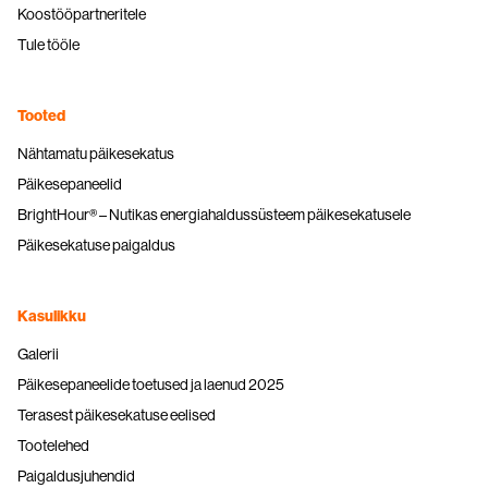
Koostööpartneritele
Tule tööle
Tooted
Nähtamatu päikesekatus
Päikesepaneelid
BrightHour® – Nutikas energiahaldussüsteem päikesekatusele
Päikesekatuse paigaldus
Kasulikku
Galerii
Päikesepaneelide toetused ja laenud 2025
Terasest päikesekatuse eelised
Tootelehed
Paigaldusjuhendid