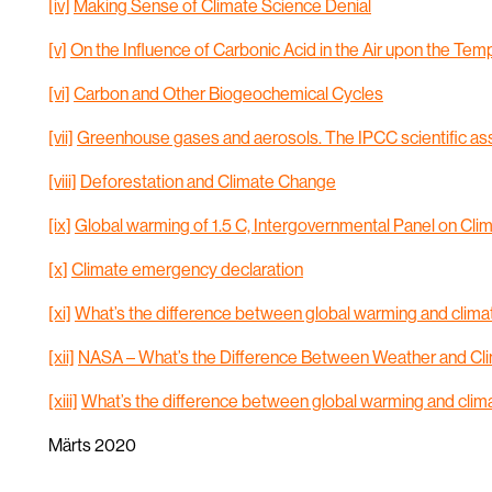
[iv]
Making Sense of Climate Science Denial
[v]
On the Influence of Carbonic Acid in the Air upon the Te
[vi]
Carbon and Other Biogeochemical Cycles
[vii]
Greenhouse gases and aerosols. The IPCC scientific a
[viii]
Deforestation and Climate Change
[ix]
Global warming of 1.5 C, Intergovernmental Panel on Cl
[x]
Climate emergency declaration
[xi]
What’s the difference between global warming and clim
[xii]
NASA – What’s the Difference Between Weather and Cl
[xiii]
What’s the difference between global warming and cli
Märts 2020