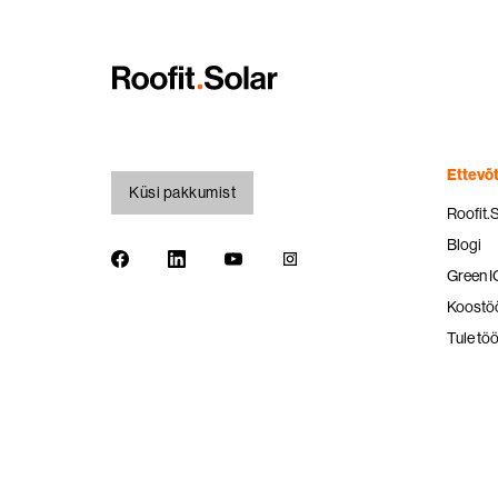
Ettevõt
Küsi pakkumist
Roofit.
Blogi
Green 
Koostöö
Tule töö