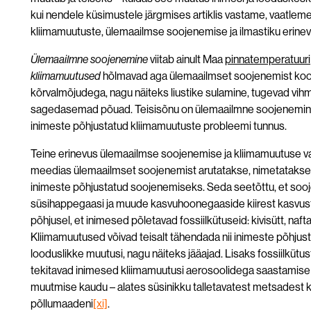
kui nendele küsimustele järgmises artiklis vastame, vaatle
kliimamuutuste, ülemaailmse soojenemise ja ilmastiku erinev
Ülemaailmne soojenemine
viitab ainult Maa
pinnatemperatuuri
kliimamuutused
hõlmavad aga ülemaailmset soojenemist koos
kõrvalmõjudega, nagu näiteks liustike sulamine, tugevad vih
sagedasemad põuad. Teisisõnu on ülemaailmne soojenemine
inimeste põhjustatud kliimamuutuste probleemi tunnus.
Teine erinevus ülemaailmse soojenemise ja kliimamuutuse vah
meedias ülemaailmset soojenemist arutatakse, nimetatakse
inimeste põhjustatud soojenemiseks. Seda seetõttu, et sooj
süsihappegaasi ja muude kasvuhoonegaaside kiirest kasvust
põhjusel, et inimesed põletavad fossiilkütuseid: kivisütt, naftat
Kliimamuutused võivad teisalt tähendada nii inimeste põhjust
looduslikke muutusi, nagu näiteks jääajad. Lisaks fossiilkütu
tekitavad inimesed kliimamuutusi aerosoolidega saastamise
muutmise kaudu – alates süsinikku talletavatest metsadest k
põllumaadeni
[xi]
.