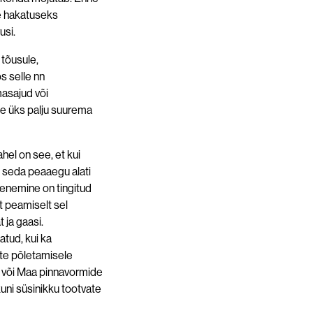
me hakatuseks
usi.
tõusule,
 selle nn
masajud või
 üks palju suurema
el on see, et kui
 seda peaaegu alati
enemine on tingitud
 peamiselt sel
 ja gaasi.
atud, kui ka
ste põletamisele
 või Maa pinnavormide
uni süsinikku tootvate