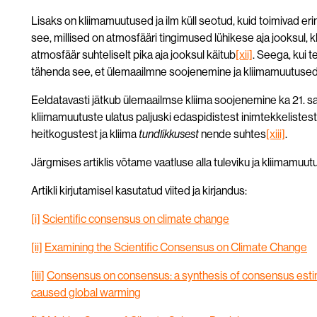
Lisaks on kliimamuutused ja ilm küll seotud, kuid toimivad eri
see, millised on atmosfääri tingimused lühikese aja jooksul, k
atmosfäär suhteliselt pika aja jooksul käitub
[xii]
. Seega, kui te
tähenda see, et ülemaailmne soojenemine ja kliimamuutused 
Eeldatavasti jätkub ülemaailmse kliima soojenemine ka 21. saj
kliimamuutuste ulatus paljuski edaspidistest inimtekkelist
heitkogustest ja kliima
tundlikkusest
nende suhtes
[xiii]
.
Järgmises artiklis võtame vaatluse alla tuleviku ja kliimamuu
Artikli kirjutamisel kasutatud viited ja kirjandus:
[i]
Scientific consensus on climate change
[ii]
Examining the Scientific Consensus on Climate Change
[iii]
Consensus on consensus: a synthesis of consensus est
caused global warming