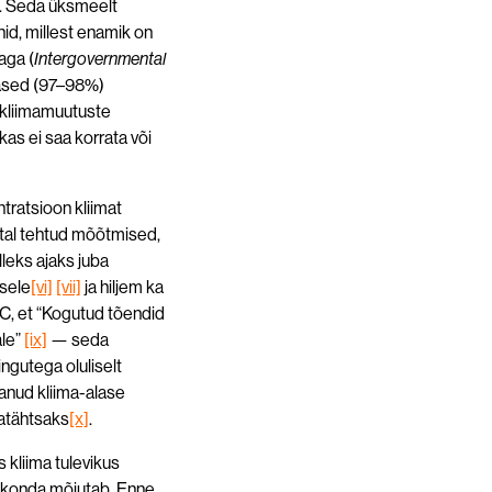
t. Seda üksmeelt
id, millest enamik on
aga (
Intergovernmental
lased (97–98%)
 kliimamuutuste
kas ei saa korrata või
ntratsioon kliimat
astal tehtud mõõtmised,
lleks ajaks juba
isele
[vi]
[vii]
ja hiljem ka
CC, et “Kogutud tõendid
ale”
[ix]
— seda
ngutega oluliselt
tanud kliima-alase
atähtsaks
[x]
.
 kliima tulevikus
skkonda mõjutab. Enne