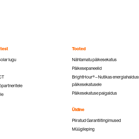
test
Tooted
Solar lugu
Nähtamatu päikesekatus
Päikesepaneelid
ICT
BrightHour® – Nutikas energiahaldu
päikesekatusele
partneritele
Päikesekatuse paigaldus
le
Üldine
Piiratud Garantiitingimused
Müügileping