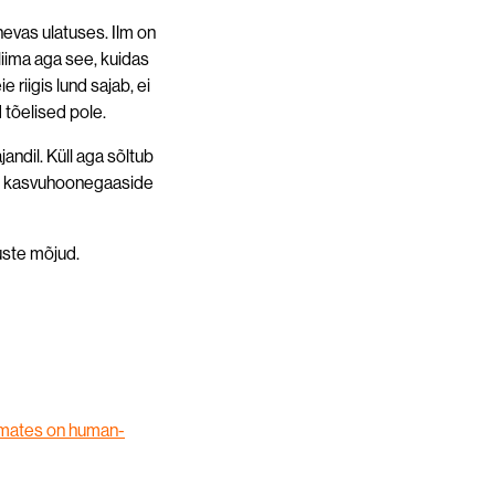
nevas ulatuses. Ilm on
liima aga see, kuidas
ie riigis lund sajab, ei
tõelised pole.
andil. Küll aga sõltub
est kasvuhoonegaaside
tuste mõjud.
imates on human-