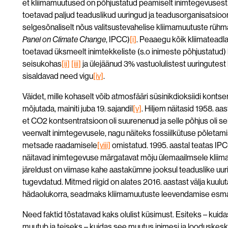
et kliimamuutused on põhjustatud peamiselt inimtegevuses
toetavad paljud teaduslikud uuringud ja teadusorganisatsioon
selgesõnaliselt nõus valitsustevahelise kliimamuutuste rühm
Panel on Climate Change
, IPCC)
[i]
. Peaaegu kõik kliimatead
toetavad üksmeelt inimtekkeliste (s.o inimeste põhjustatud)
seisukohas
[ii]
[iii]
ja ülejäänud 3% vastuolulistest uuringutest 
sisaldavad need vigu
[iv]
.
Väidet, mille kohaselt võib atmosfääri süsinikdioksiidi kontse
mõjutada, mainiti juba 19. sajandil
[v]
. Hiljem näitasid 1958. a
et CO
2
kontsentratsioon oli suurenenud ja selle põhjus oli se
veenvalt inimtegevusele, nagu näiteks fossiilkütuse põletam
metsade raadamisele
[viii]
omistatud. 1995. aastal teatas IP
näitavad inimtegevuse märgatavat mõju ülemaailmsele kliim
järeldust on viimase kahe aastakümne jooksul teaduslike uuri
tugevdatud. Mitmed riigid on alates 2016. aastast välja kuulu
hädaolukorra, seadmaks kliimamuutuste leevendamise esm
Need faktid tõstatavad kaks olulist küsimust. Esiteks – kuidas
muutub ja teiseks – kuidas see muutus inimesi ja looduske