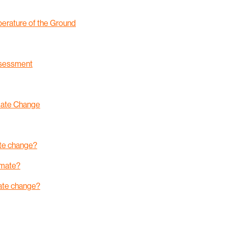
mperature of the Ground
ssessment
imate Change
ate change?
imate?
mate change?