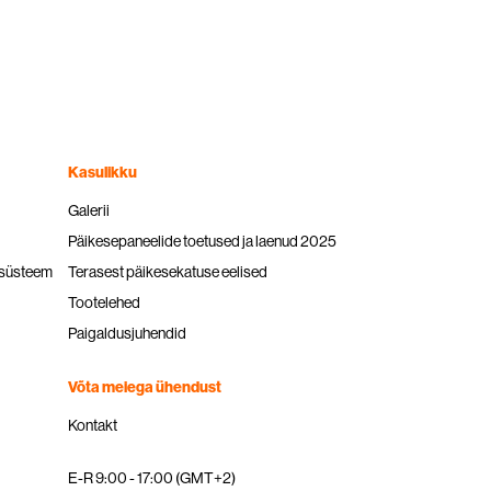
Kasulikku
Galerii
Päikesepaneelide toetused ja laenud 2025
ssüsteem
Terasest päikesekatuse eelised
Tootelehed
Paigaldusjuhendid
Võta meiega ühendust
Kontakt
E-R 9:00 - 17:00 (GMT+2)