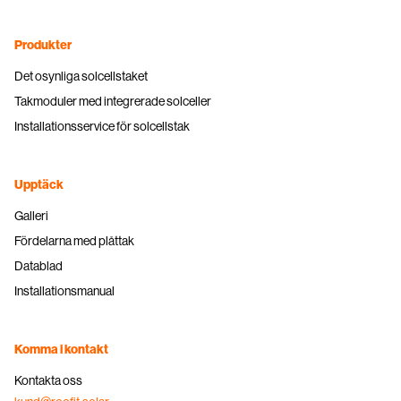
Produkter
Det osynliga solcellstaket
Takmoduler med integrerade solceller
Installationsservice för solcellstak
Upptäck
Galleri
Fördelarna med plåttak
Datablad
Installationsmanual
Komma i kontakt
Kontakta oss